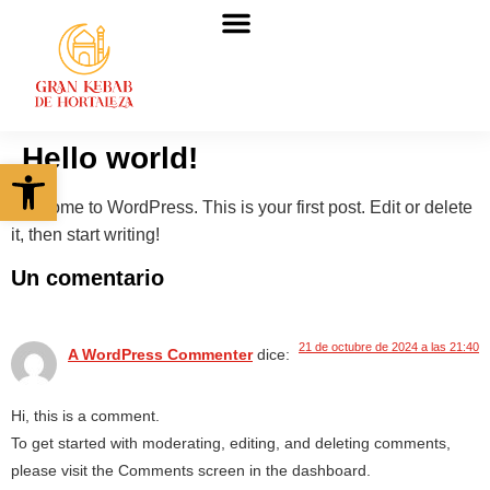
Quiénes somos
Hello world!
Abrir barra de herramientas
Welcome to WordPress. This is your first post. Edit or delete
it, then start writing!
Un comentario
21 de octubre de 2024 a las 21:40
A WordPress Commenter
dice:
Hi, this is a comment.
To get started with moderating, editing, and deleting comments,
please visit the Comments screen in the dashboard.